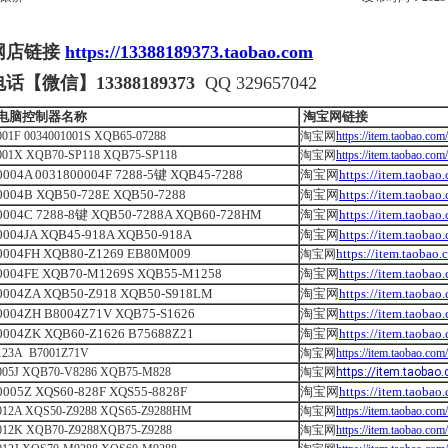
网店链接
https://13388189373.taobao.com
电话【微信】
13388189373
QQ 329657042
电脑控制器名称
淘宝网链接
001F 0034001001S XQB65-07288
淘宝网
https://item.taobao.c
001X XQB70-SP118 XQB75-SP118
淘宝网
https://item.taobao.c
0004A 0031800004F 7288-5键 XQB45-7288
淘宝网
https://item.taoba
0004B XQB50-728E XQB50-7288
淘宝网
https://item.taoba
0004C 7288-8键 XQB50-7288A XQB60-728HM
淘宝网
https://item.taoba
0004JA XQB45-918A XQB50-918A
淘宝网
https://item.taoba
0004FH XQB80-Z1269 EB80M009
https://item.taoba
淘宝网
0004FE XQB70-M1269S XQB55-M1258
淘宝网
https://item.taoba
0004ZA XQB50-Z918 XQB50-S918LM
淘宝网
https://item.taoba
0004ZH B8004Z71V XQB75-S1626
淘宝网
https://item.taoba
0004ZK XQB60-Z1626 B75688Z21
淘宝网
https://item.taoba
123A B7001Z71V
淘宝网
https://item.taobao.c
005J XQB70-V8286 XQB75-M828
淘宝网
https://item.taoba
0005Z XQS60-828F XQS55-8828F
淘宝网
https://item.taoba
012A XQS50-Z9288 XQS65-Z9288HM
淘宝网
https://item.taobao.c
012K XQB70-Z9288XQB75-Z9288
淘宝网
https://item.taobao.c