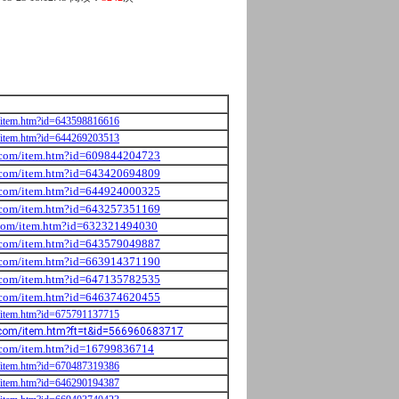
om/item.htm?id=643598816616
om/item.htm?id=644269203513
o.com/item.htm?id=609844204723
o.com/item.htm?id=643420694809
o.com/item.htm?id=644924000325
o.com/item.htm?id=643257351169
o.com/item.htm?id=632321494030
o.com/item.htm?id=643579049887
o.com/item.htm?id=663914371190
o.com/item.htm?id=647135782535
o.com/item.htm?id=646374620455
om/item.htm?id=675791137715
o.com/item.htm?ft=t&id=566960683717
o.com/item.htm?id=16799836714
om/item.htm?id=670487319386
om/item.htm?id=646290194387