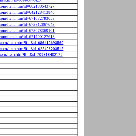
om/item.htm?id=669403740423
o.com/item.htm?id=662138543727
o.com/item.htm?id=642128413846
o.com/item.htm?id=671672793653
o.com/item.htm?id=673812867643
o.com/item.htm?id=673078369161
o.com/item.htm?id=671790127618
o.com/item.htm?ft=t&id=686410693560
o.com/item.htm?ft=t&id=622496203518
o.com/item.htm?ft=t&id=709318482175