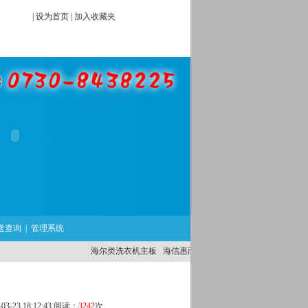
|
设为首页
|
加入收藏夹
送查询
|
管理系统
海尔类洗衣机主板
海信惠而浦类洗衣机主板
外国品牌洗衣
-23 18:12:43 阅读：
3242
次