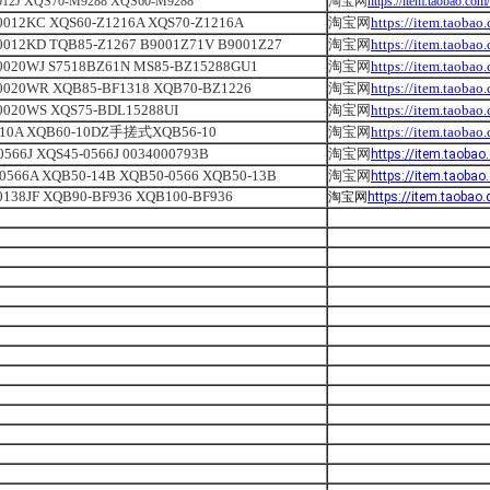
012J XQS70-M9288 XQS60-M9288
淘宝网
https://item.taobao.c
0012KC XQS60-Z1216A XQS70-Z1216A
淘宝网
https://item.taoba
0012KD TQB85-Z1267 B9001Z71V B9001Z27
淘宝网
https://item.taoba
0020WJ S7518BZ61N MS85-BZ15288GU1
淘宝网
https://item.taoba
0020WR XQB85-BF1318 XQB70-BZ1226
淘宝网
https://item.taoba
0020WS XQS75-BDL15288UI
淘宝网
https://item.taoba
-10A XQB60-10DZ手搓式XQB56-10
淘宝网
https://item.taoba
0566J XQS45-0566J 0034000793B
淘宝网
https://item.taoba
0566A XQB50-14B XQB50-0566 XQB50-13B
淘宝网
https://item.taoba
0138JF
XQB90-BF936 XQB100-BF936
淘宝网
https://item.taoba