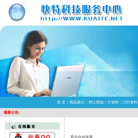
首 页
|
商品展示
|
网上商城
|
IC资料
|
FBT资料
最新公告:
双击自动滚屏