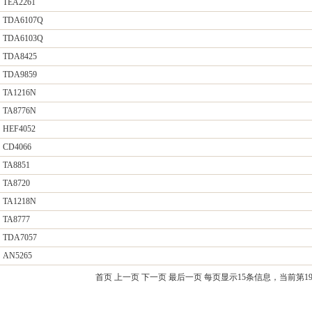
TEA2261
TDA6107Q
TDA6103Q
TDA8425
TDA9859
TA1216N
TA8776N
HEF4052
CD4066
TA8851
TA8720
TA1218N
TA8777
TDA7057
AN5265
首页
上一页
下一页
最后一页
每页显示15条信息，当前第19