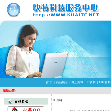
首 页
|
商品展示
|
网上商城
|
IC资料
|
FBT资料
最新公告:
IC资料