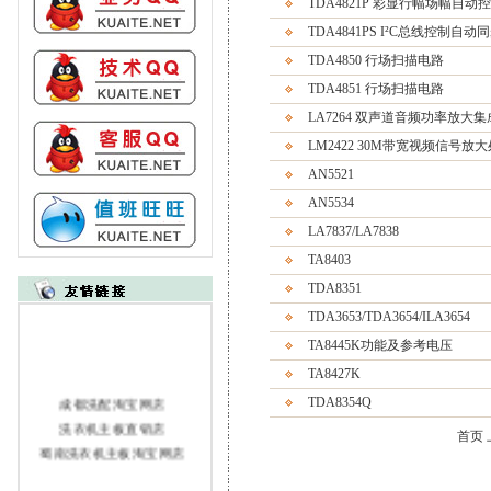
TDA4821P 彩显行幅场幅自动
TDA4841PS I²C总线控制自
TDA4850 行场扫描电路
TDA4851 行场扫描电路
LA7264 双声道音频功率放大
LM2422 30M带宽视频信号放
AN5521
AN5534
LA7837/LA7838
TA8403
TDA8351
TDA3653/TDA3654/ILA3654
TA8445K功能及参考电压
TA8427K
成都洗配淘宝网店
TDA8354Q
洗衣机主板直销店
首页
蜀南洗衣机主板淘宝网店