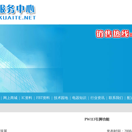
|
网上商城
|
IC资料
|
FBT资料
|
技术园地
|
电器知识
|
行业资讯
|
联系我们
|
配
PW113引脚功能
滚屏
发布时间：2008-11