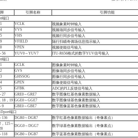
脚
引脚名称
引脚功能
rt端口
1
VCLK
视频象素时钟输入
4
VVS
视频场同步信号输入
5
VHS
视频行同步信号输入
9
VFIELD
隔行扫瞄奇偶场信息指示输入
0
VPEN
视频使能信号输入
～56
YUV0～YUV7
ITU-R656格式的数字YUV信号输入
rt端口
1
GCLK
图像象素时钟输入
2
GVS
图像场同步信号输入
3
GHSSOG
图像行同步信号输入
4
GPEN
图像使能信号输入
5
GFBK
ADC的PLL反馈信号输入
～27
GRE0～GRE7
数字图像红基色像素数据输入
，18，19
GGE0～GGE7
数字图像绿基色像素数据输入
～9
GBE0～GBE7
数字图像蓝基色像素数据输入
port端口
～136
DGR0～DGR7
数字红基色像素数据输出（奇像素点）
2，125～
DGG0～DGG7
数字绿基色像素数据输出（奇像素点）
28
～118
DGB0～DGB7
数字蓝基色像素数据输出（奇像素点）