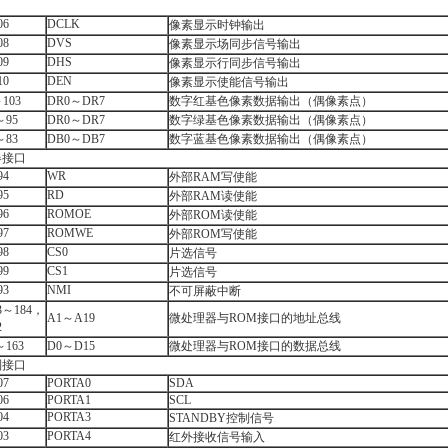
口
06
DCLK
像素显示时钟输出
08
DVS
像素显示场同步信号输出
09
DHS
像素显示行同步信号输出
10
DEN
像素显示使能信号输出
103
DR0～DR7
数字红基色像素数据输出（偶像素点）
～95
DR0～DR7
数字绿基色像素数据输出（偶像素点）
～83
DB0～DB7
数字蓝基色像素数据输出（偶像素点）
器接口
94
WR
外部RAM写使能
95
RD
外部RAM读使能
96
ROMOE
外部ROM读使能
97
ROMWE
外部ROM写使能
98
CS0
片选信号
99
CS1
片选信号
93
NMI
不可屏蔽中断
3～184，
A1～A19
微处理器与ROM接口的地址总线
2
～163
D0～D15
微处理器与ROM接口的数据总线
制接口
07
PORTA0
SDA
06
PORTA1
SCL
04
PORTA3
STANDBY控制信号
03
PORTA4
红外接收信号输入