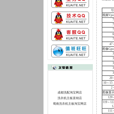
引
视频Vpo
7
7
7
6
7
47
图像Gpo
3
3
3
3
3
20
10～15
2
成都洗配淘宝网店
图像显示D
洗衣机主板直销店
129
119～12
蜀南洗衣机主板淘宝网店
1
111