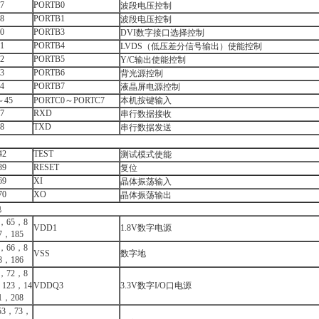
7
PORTB0
波段电压控制
8
PORTB1
波段电压控制
0
PORTB3
DVI数字接口选择控制
1
PORTB4
LVDS（低压差分信号输出）使能控制
2
PORTB5
Y/C输出使能控制
3
PORTB6
背光源控制
4
PORTB7
液晶屏电源控制
～45
PORTC0～PORTC7
本机按键输入
7
RXD
串行数据接收
8
TXD
串行数据发送
口
42
TEST
测试模式使能
39
RESET
复位
69
XI
晶体振荡输入
70
XO
晶体振荡输出
地
，65，8
VDD1
1.8V数字电源
7，185
，66，8
VSS
数字地
8，186
，72，8
123，14
VDDQ3
3.3V数字I/O口电源
1，208
53，73，