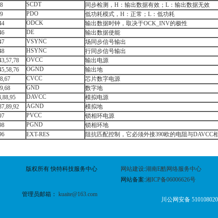
SCDT
8
同步检测，H：输出数据有效；L：输出数据无效
PDO
9
低功耗模式，H：正常；L：低功耗
ODCK
44
输出数据时钟，取决于OCK_INV的极性
DE
46
输出数据使能
VSYNC
47
场同步信号输出
HSYNC
48
行同步信号输出
OVCC
43,57,78
输出电源
OGND
45,58,76
输出地
CVCC
38,67
芯片数字电源
GND
39,68
数字地
DAVCC
4,88,95
模拟电源
AGND
87,89,92
模拟地
PVCC
97
锁相环电源
PGND
98
锁相环地
96
EXT-RES
阻抗匹配控制，它必须外接390欧的电阻与DAVCC
版权所有 快特科技服务中心
网站建设
:
湖南E酷网络服务中心
网站备案:
湘ICP备06006626号
管理员邮箱：
kuaite@163.com
川公网安备 510108020