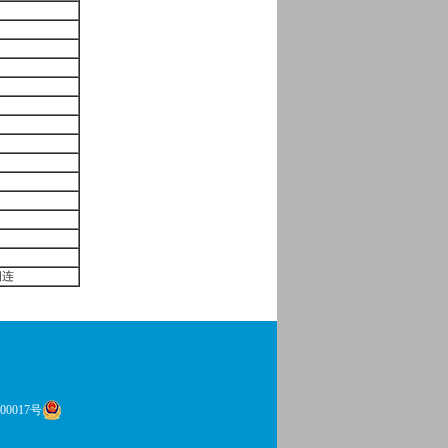
相连
00017号