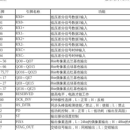
引脚
引脚名称
功能
RX0+
90
低压差分信号数据1输入
RX0-
91
低压差分信号数据1输入
RX1+
85
低压差分信号数据2输入
RX1-
86
低压差分信号数据2输入
RX2+
80
低压差分信号数据3输入
RX2-
81
低压差分信号数据3输入
RXC+
93
低压差分信号时钟输入
RXC-
94
低压差分信号时钟输入
～56
QO0～QO7
8bit奇像素点兰基色输出
～66
QO8～QO15
8bit奇像素点绿基色输出
75,77
QO16～QO23
8bit奇像素点红基色输出
～17
QE0～QE7
8bit偶像素点兰基色输出
～27
QE8～QE15
8bit偶像素点绿基色输出
～37
QE16～QE23
8bit偶像素点红基色输出
RESERVED
99
接高电平，电路才能工作
OCK_INV
00
时钟极性选择，L：正常；H：反相
HS_DJTR
1
同步头峰值检测使能／禁止，H：使能；L：禁止
PD
2
低功耗控制，H：正常；L：低功耗（输出呈高阻）
ST
3
输出驱动强度控制
4
PIXS
输出像素选择，L：24bit的偶像素输出；H：48bit
STAG_OUT
7
交错信号输出，H：同相输出；L：交错输出