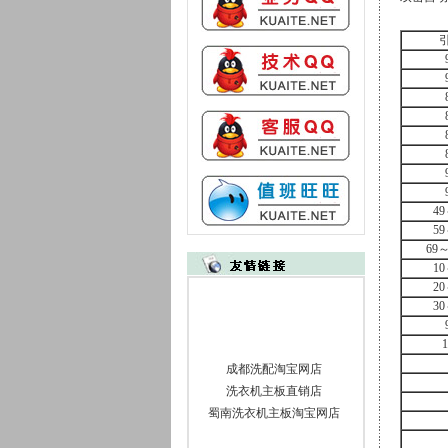
49
59
69～
10
20
30
1
成都洗配淘宝网店
洗衣机主板直销店
蜀南洗衣机主板淘宝网店