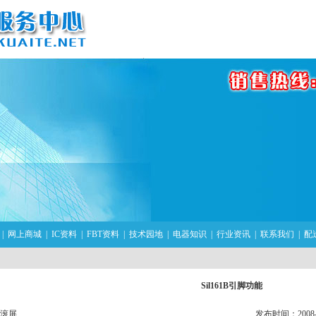
|
网上商城
|
IC资料
|
FBT资料
|
技术园地
|
电器知识
|
行业资讯
|
联系我们
|
配
Sil161B引脚功能
滚屏
发布时间：2008-11