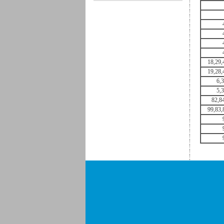
18,29,
19,28,
6,
5,
82,8
99,83,