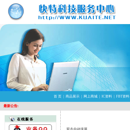
首 页
|
商品展示
|
网上商城
|
IC资料
|
FBT资料
最新公告:
双击自动滚屏