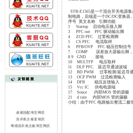
STR-E1565是一个混合开关电
制电路，后端是一个DC/DC变换器
序号 英文名称 引脚功
1 Startup 启动电压接
3 PFC out PFC 驱动
4 ZCD PFC 过零检测
5 CS PFC 电流取样 
6 PFB/OVP PFC 稳压控制信号
7 COMP 误差放大器输出脚，
8.9 GND 接地
10 MULTFP 电压取样 
11 DLP PFC 延迟导通滤
12 BD PWM 过零检测/延迟
13 OCP PWM 过流检测
14 DFB 稳压反馈输入 
15 Vcc IC 供电电源端 
17 Souce 内部MOS 管
21 d rain 内部MOS 管的
小结：由于PFC 电路输出整流二极
成都洗配淘宝网店
洗衣机主板直销店
蜀南洗衣机主板淘宝网店