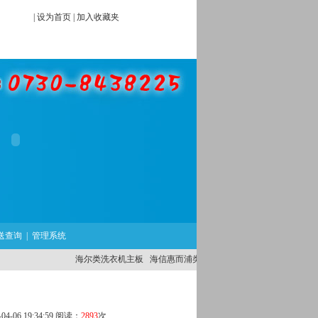
|
设为首页
|
加入收藏夹
送查询
|
管理系统
海尔类洗衣机主板
海信惠而浦类洗衣机主板
外国品牌洗衣机主
-06 19:34:59 阅读：
2893
次