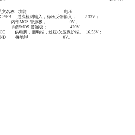
 英文名称 功能 电压
OCP/FB 过流检测输入，稳压反馈输入， 2.33V；
 S 内部MOS 管源极， 0V，
D 内部MOS 管漏极； 420V
VCC 供电脚，启动端，过压/欠压保护端。 16.53V；
 GND 接地脚 0V。