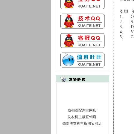
引脚
1、 
2、
3、 
4、 
5、
成都洗配淘宝网店
洗衣机主板直销店
蜀南洗衣机主板淘宝网店